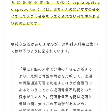
児頭骨盤不均衡（CPD：cephalopelvic
disproportion）とは、赤ちゃんの頭がママの骨盤
に対して大きく骨盤をうまく通れない可能性がある
状態のことです。
明確な定義はありませんが、産科婦人科用語集
１）
では以下のように記されています。
「単に骨盤の大小で分娩の予後を診断する
より、児頭と骨盤の両者を比較して、児頭
の骨盤通過可否を判定するほうが合理的で
あるということから児頭骨盤不均衡という
概念が生まれた。児頭骨盤不均衡は児頭と
骨盤の間に大きさの不均衡があるために、
分娩進行が停止するか、母児に障害をきた