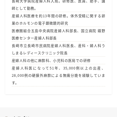
長崎大学病院産婦人科入局。研修医、医員、助手、講
師として勤務。
産婦人科医療を約13年間の研修。体外受精に関する卵
巣のホルモンの電子顕微鏡的研究
医療圏組合五島中央病院産婦人科部長、国立病院 嬉野
医療センター産婦人科部長
長崎市立長崎市民病院産婦人科医長、産科・婦人科う
しまるレディースクリニック院長
産婦人科の他に麻酔科、小児科の医局での研修
産婦人科医になって51年、35,000例以上の出産、
28,000例の硬膜外麻酔による無痛分娩を経験していま
す。