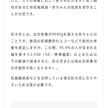
いと、ママの骨盤に対して赤ちゃんが大きく育つ傾
向があるため妊娠経過・赤ちゃんの成長を見守るこ
とが大切です。
巨大児とは、出生体重が4000gを超える赤ちゃんの
ことです。毎回の妊婦健診のエコーなどで胎児の体
重を測定しますが、この際、95.4%の人が含まれる
幅を表す±2.0SD（SD：標準偏差）以上または以
下の数値で経過すると、巨大児または低出生体重児
の可能性が高くなります
。
3）
妊娠糖尿病などを合併している場合巨大児になりや
すいため注意が必要です。