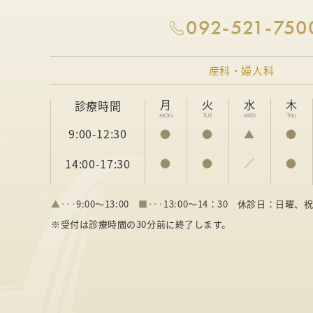
092-521-750
産科・婦人科
月
火
水
木
診療時間
MON
TUE
WED
THU
9:00-12:30
●
●
▲
●
14:00-17:30
●
●
／
●
▲･･･
9:00～13:00
■･･･
13:00～14：30
休診日：日曜、
※受付は診療時間の30分前に終了します。