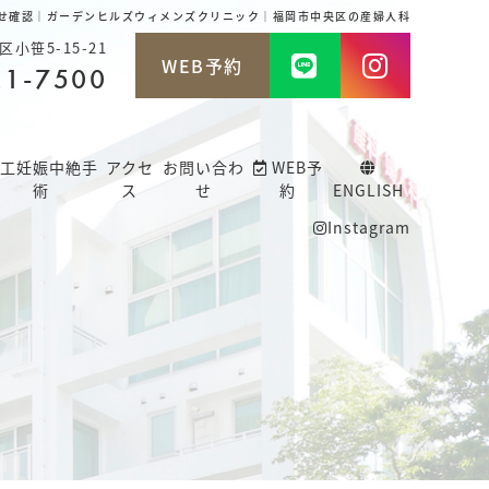
せ確認｜ガーデンヒルズウィメンズクリニック｜福岡市中央区の産婦人科
小笹5-15-21
WEB予約
21-7500
工妊娠中絶手
アクセ
お問い合わ
WEB予
術
ス
せ
約
ENGLISH
Instagram