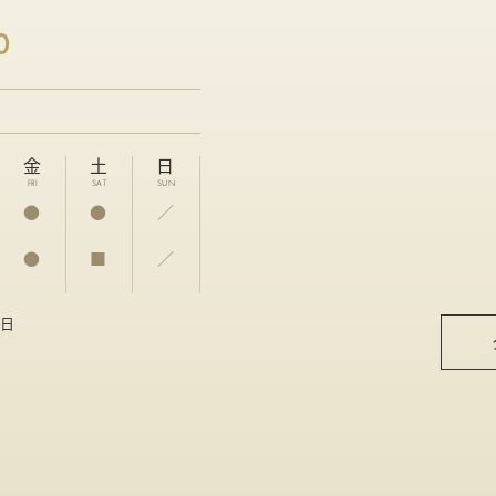
0
金
土
日
FRI
SAT
SUN
●
●
／
●
■
／
祝日