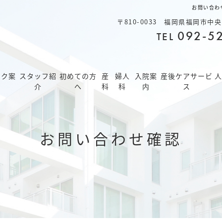
お問い合わ
〒810-0033 福岡県福岡市中央区
092-5
TEL
ック案
スタッフ紹
初めての方
産
婦人
入院案
産後ケアサービ
人
介
へ
科
科
内
ス
お問い合わせ確認