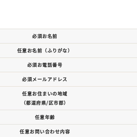
必須
お名前
任意
お名前（ふりがな）
必須
お電話番号
必須
メールアドレス
任意
お住まいの地域
（都道府県/区市郡）
任意
年齢
任意
お問い合わせ内容