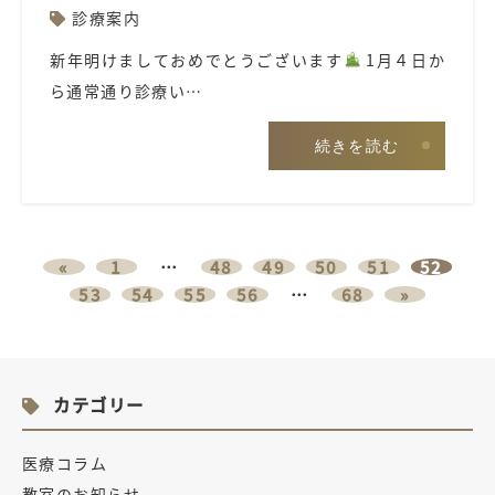
診療案内
新年明けましておめでとうございます
1月４日か
ら通常通り診療い…
続きを読む
«
1
…
48
49
50
51
52
53
54
55
56
…
68
»
カテゴリー
医療コラム
教室のお知らせ