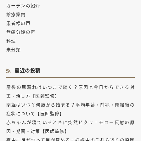
ガーデンの紹介
診療案内
患者様の声
無痛分娩の声
料理
未分類
最近の投稿
産後の尿漏れはいつまで続く？原因と今日からできる対
策・治し方【医師監修】
閉経はいつ？何歳から始まる？平均年齢・前兆・閉経後の
症状について【医師監修】
赤ちゃんが寝ているときに突然ビクッ！モロー反射の原
因・期間・対策【医師監修】
夜中に足がつって目が覚める…妊娠中のこむら返りの原因