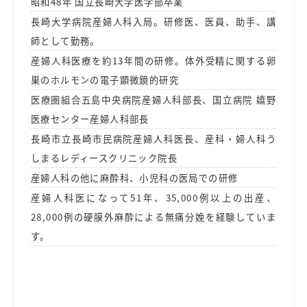
昭和48年 国立長崎大学医学部卒業
長崎大学病院産婦人科入局。研修医、医員、助手、講
師として勤務。
産婦人科医療を約13年間の研修。体外受精に関する卵
巣のホルモンの電子顕微鏡的研究
医療圏組合五島中央病院産婦人科部長、国立病院 嬉野
医療センター産婦人科部長
長崎市立長崎市民病院産婦人科医長、産科・婦人科う
しまるレディースクリニック院長
産婦人科の他に麻酔科、小児科の医局での研修
産婦人科医になって51年、35,000例以上の出産、
28,000例の硬膜外麻酔による無痛分娩を経験していま
す。