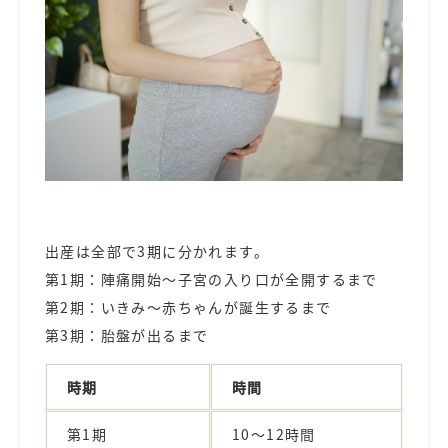
出産は全部で3期に分かれます。
第1期：陣痛開始～子宮の入り口が全開するまで
第2期：いきみ～赤ちゃんが誕生するまで
第3期：胎盤が出るまで
時期
時間
第
1
期
10
～
12
時間