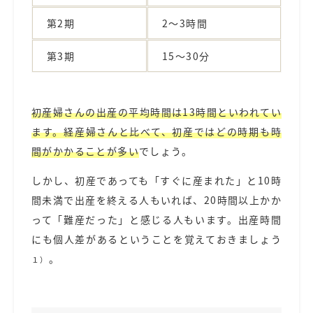
第
2
期
2
～
3
時間
第
3
期
15
～
30
分
初産婦さんの出産の平均時間は13時間といわれてい
ます。経産婦さんと比べて、初産ではどの時期も時
間がかかることが多い
でしょう。
しかし、初産であっても「すぐに産まれた」と10時
間未満で出産を終える人もいれば、20時間以上かか
って「難産だった」と感じる人もいます。出産時間
にも個人差があるということを覚えておきましょう
。
１）