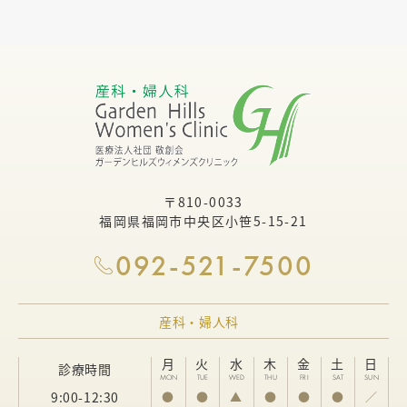
〒810-0033
福岡県福岡市中央区小笹5-15-21
092-521-7500
産科・婦人科
月
火
水
木
金
土
日
診療時間
MON
TUE
WED
THU
FRI
SAT
SUN
9:00-12:30
●
●
▲
●
●
●
／