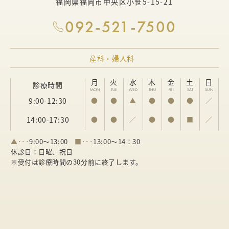
福岡県福岡市中央区小笹5-15-21
092-521-7500
産科・婦人科
月
火
水
木
金
土
日
診療時間
MON
TUE
WED
THU
FRI
SAT
SUN
9:00-12:30
●
●
▲
●
●
●
／
14:00-17:30
●
●
／
●
●
■
／
▲･･･
9:00～13:00
■･･･
13:00～14：30
休診日：日曜、祝日
※受付は診療時間の30分前に終了します。