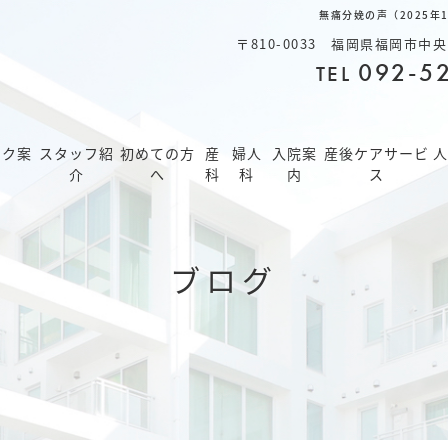
無痛分娩の声（2025
〒810-0033 福岡県福岡市中央区
092-5
TEL
ック案
スタッフ紹
初めての方
産
婦人
入院案
産後ケアサービ
人
介
へ
科
科
内
ス
ブログ