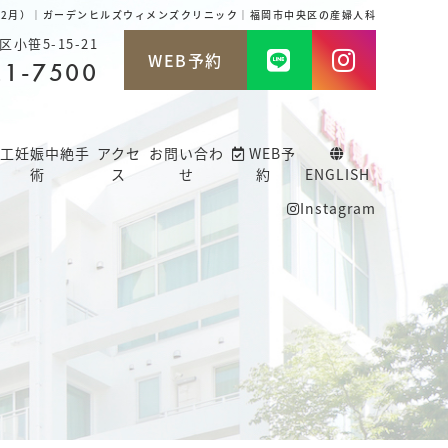
年12月）｜ガーデンヒルズウィメンズクリニック｜福岡市中央区の産婦人科
小笹5-15-21
WEB予約
21-7500
工妊娠中絶手
アクセ
お問い合わ
WEB予
術
ス
せ
約
ENGLISH
Instagram