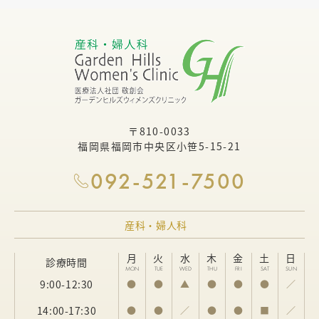
〒810-0033
福岡県福岡市中央区小笹5-15-21
092-521-7500
産科・婦人科
月
火
水
木
金
土
日
診療時間
MON
TUE
WED
THU
FRI
SAT
SUN
9:00-12:30
●
●
▲
●
●
●
／
14:00-17:30
●
●
／
●
●
■
／