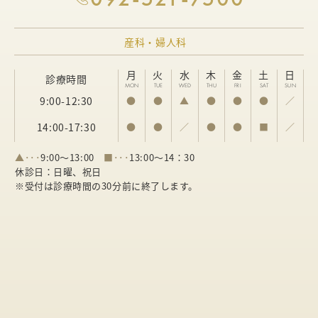
産科・婦人科
月
火
水
木
金
土
日
診療時間
MON
TUE
WED
THU
FRI
SAT
SUN
9:00-12:30
●
●
▲
●
●
●
／
14:00-17:30
●
●
／
●
●
■
／
▲･･･
9:00～13:00
■･･･
13:00～14：30
休診日：日曜、祝日
※受付は診療時間の30分前に終了します。